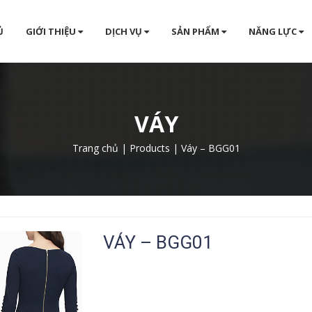
Ủ
GIỚI THIỆU
DỊCH VỤ
SẢN PHẨM
NĂNG LỰC
VÁY
Trang chủ
|
Products
|
Váy – BGG01
VÁY – BGG01