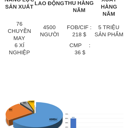
THU HÀNG
LAO ĐỘNG
SẢN XUẤT
HÀNG
NĂM
NĂM
76
4500
FOB/CIF :
5 TRIỆU
CHUYỀN
NGƯỜI
218 $
SẢN PHẨM
MAY
6 XÍ
CMP :
NGHIỆP
36 $