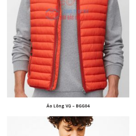
Áo Lông Vũ – BGG04