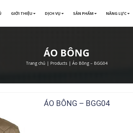
Ủ
GIỚI THIỆU
DỊCH VỤ
SẢN PHẨM
NĂNG LỰC
ÁO BÔNG
Trang chủ
|
Products
|
Áo Bông – BGG04
ÁO BÔNG – BGG04