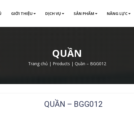
Ủ
GIỚI THIỆU
DỊCH VỤ
SẢN PHẨM
NĂNG LỰC
QUẦN
Trang chủ
|
Products
|
Quần – BGG012
QUẦN – BGG012